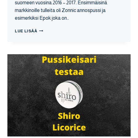
suomeen vuosina 2016 – 2017. Ensimmäisinä
markkinoille tulleita oli Zonnic annospussi ja
esimerkiksi Epok joka on…
10
LUE LISÄÄ
SYYTÄ
MIKSI
NIKOTIININUUSKAN
TILAAMINEN
NETISTÄ
KANNATTAA