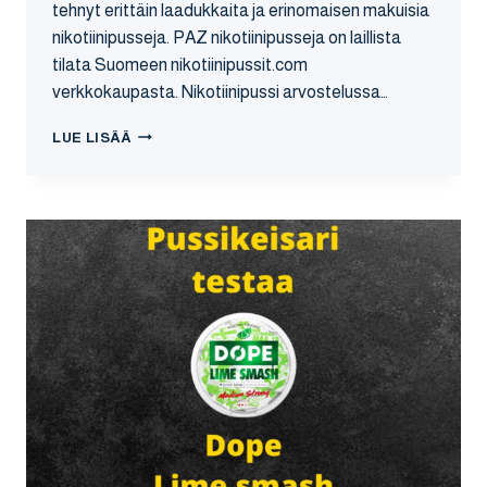
tehnyt erittäin laadukkaita ja erinomaisen makuisia
nikotiinipusseja. PAZ nikotiinipusseja on laillista
tilata Suomeen nikotiinipussit.com
verkkokaupasta. Nikotiinipussi arvostelussa…
PAZ
LUE LISÄÄ
–
SPEARMINT
NIKOTIININUUSKA
ARVOSTELU