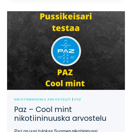
NIKOTIININUUSKA
ARVOSTELU
NIKOTIININUUSKA ARVOSTELUT
|
PAZ
Paz – Cool mint
nikotiininuuska arvostelu
Paz on uusi tulokas Suomen nikotiinipussi