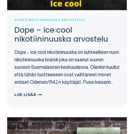
DOPE
|
NIKOTIININUUSKA ARVOSTELUT
Dope – Ice cool
nikotiininuuska arvostelu
Dope – Ice cool nikotiininuuska on suhteellisen nuori
nikotiininuuska brändi joka on saanut suuren
suosion Suomalaisten keskuudessa. Olenkin kuullut
että tähän tuotteeseen ovat vaihtaneet monet
entiset Odensin/R42:n käyttäjät. Pussi keisarin…
DOPE
LUE LISÄÄ
–
ICE
COOL
NIKOTIININUUSKA
ARVOSTELU