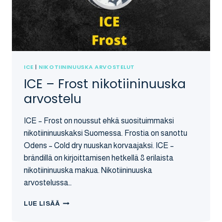
ICE
|
NIKOTIININUUSKA ARVOSTELUT
ICE – Frost nikotiininuuska
arvostelu
ICE – Frost on noussut ehkä suosituimmaksi
nikotiininuuskaksi Suomessa. Frostia on sanottu
Odens – Cold dry nuuskan korvaajaksi. ICE –
brändillä on kirjoittamisen hetkellä 8 erilaista
nikotiininuuska makua. Nikotiininuuska
arvostelussa…
ICE
LUE LISÄÄ
–
FROST