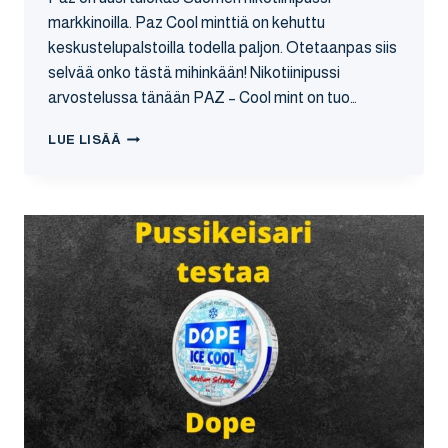
markkinoilla. Paz Cool minttiä on kehuttu
keskustelupalstoilla todella paljon. Otetaanpas siis
selvää onko tästä mihinkään! Nikotiinipussi
arvostelussa tänään PAZ – Cool mint on tuo…
PAZ
LUE LISÄÄ
–
COOL
MINT
NIKOTIININUUSKA
ARVOSTELU