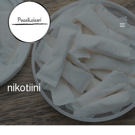
Siirry
sisältöön
nikotiini