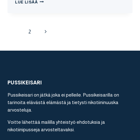
ILVS
LUE LISÄÄ
AURORA
MINT
NIKOTIININUUSKA
ARVOSTELU
Sivunavigointi
Seuraava
1
2
sivu
PUSSIKEISARI
Pussikeisari on jätkä joka ei pelleile. Pussikeisarilla on
tarinoita elävästä elämästä ja tietysti nikotiininuuska
arvosteluja.
Voitte lähettää maililla yhteistyö ehdotuksia ja
nikotiinipusseja arvosteltavaksi.