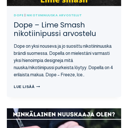
DOPE
|
NIKOTIININUUSKA ARVOSTELUT
Dope – Lime Smash
nikotiinipussi arvostelu
Dope on yksi nouseva ja jo suosittu nikotiininuuska
brändi suomessa. Dopella on mielestäni varmasti
yksi hienoimpia designeja mitä
nuuska/nikotiinipussi purkeista löytyy. Dopella on 4
erilaista makua. Dope – Freeze, Ice…
DOPE
LUE LISÄÄ
–
LIME
SMASH
NIKOTIINIPUSSI
ARVOSTELU