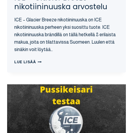
nikotiininuuska arvostelu
ICE – Glacier Breeze nikotiininuuska on ICE
nikotiininuuska perheen yksi suosittu tuote. ICE
nikotiininuuska brändillä on tällä hetkellä 8 erilaista
makua, joita on tilattavissa Suomeen. Luulen että
sinäkin voit löytää…
ICE
LUE LISÄÄ
–
GLACIER
BREEZE
NIKOTIININUUSKA
ARVOSTELU