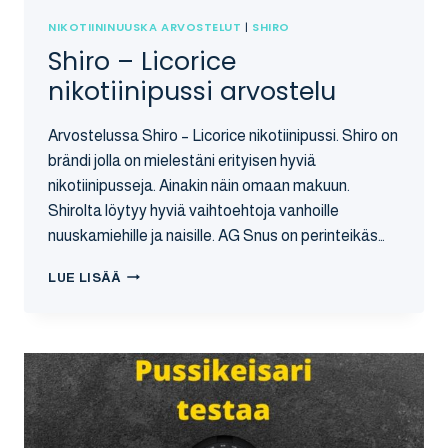
NIKOTIININUUSKA ARVOSTELUT
|
SHIRO
Shiro – Licorice
nikotiinipussi arvostelu
Arvostelussa Shiro – Licorice nikotiinipussi. Shiro on
brändi jolla on mielestäni erityisen hyviä
nikotiinipusseja. Ainakin näin omaan makuun.
Shirolta löytyy hyviä vaihtoehtoja vanhoille
nuuskamiehille ja naisille. AG Snus on perinteikäs…
SHIRO
LUE LISÄÄ
–
LICORICE
NIKOTIINIPUSSI
ARVOSTELU