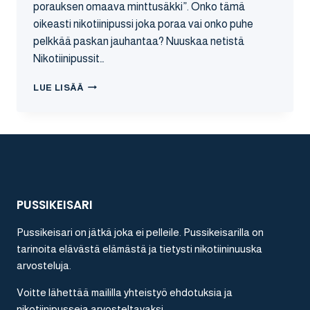
porauksen omaava minttusäkki”. Onko tämä
oikeasti nikotiinipussi joka poraa vai onko puhe
pelkkää paskan jauhantaa? Nuuskaa netistä
Nikotiinipussit…
SNATCH
LUE LISÄÄ
FROZEN
NIKOTIININUUSKA
ARVOSTELU
PUSSIKEISARI
Pussikeisari on jätkä joka ei pelleile. Pussikeisarilla on
tarinoita elävästä elämästä ja tietysti nikotiininuuska
arvosteluja.
Voitte lähettää maililla yhteistyö ehdotuksia ja
nikotiinipusseja arvosteltavaksi.