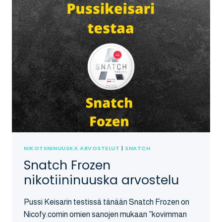
NIKOTIININUUSKA ARVOSTELUT
|
SNATCH
Snatch Frozen
nikotiininuuska arvostelu
Pussi Keisarin testissä tänään Snatch Frozen on
Nicofy.comin omien sanojen mukaan ”kovimman