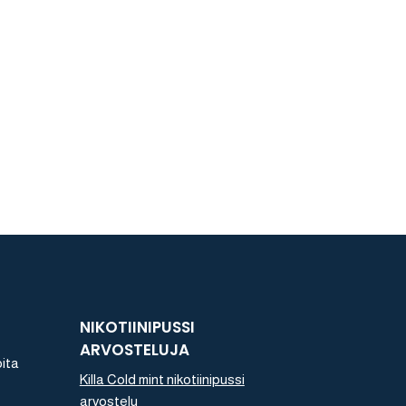
NIKOTIINIPUSSI
ARVOSTELUJA
oita
Killa Cold mint nikotiinipussi
arvostelu