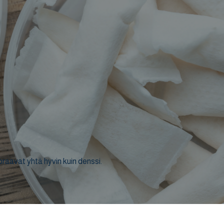
oraavat yhtä hyvin kuin denssi.