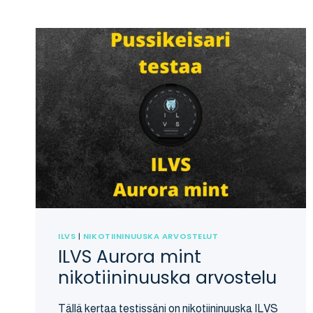
ILVS
|
NIKOTIININUUSKA ARVOSTELUT
ILVS Aurora mint
nikotiininuuska arvostelu
Tällä kertaa testissäni on nikotiininuuska ILVS