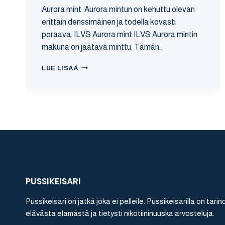
Aurora mint. Aurora mintun on kehuttu olevan
erittäin denssimäinen ja todella kovasti
poraava. ILVS Aurora mint ILVS Aurora mintin
makuna on jäätävä minttu. Tämän…
ILVS
LUE LISÄÄ
AURORA
MINT
NIKOTIININUUSKA
ARVOSTELU
PUSSIKEISARI
Pussikeisari on jätkä joka ei pelleile. Pussikeisarilla on tarin
elävästä elämästä ja tietysti nikotiininuuska arvosteluja.