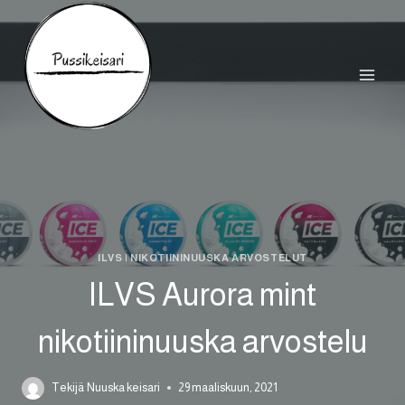
Siirry
sisältöön
ILVS
|
NIKOTIININUUSKA ARVOSTELUT
ILVS Aurora mint
nikotiininuuska arvostelu
Tekijä
Nuuska keisari
29 maaliskuun, 2021