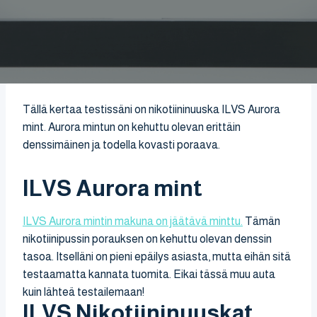
Tällä kertaa testissäni on nikotiininuuska ILVS Aurora
mint. Aurora mintun on kehuttu olevan erittäin
denssimäinen ja todella kovasti poraava.
ILVS Aurora mint
ILVS Aurora mintin makuna on jäätävä minttu.
Tämän
nikotiinipussin porauksen on kehuttu olevan denssin
tasoa. Itselläni on pieni epäilys asiasta, mutta eihän sitä
testaamatta kannata tuomita. Eikai tässä muu auta
kuin lähteä testailemaan!
ILVS Nikotiininuuskat