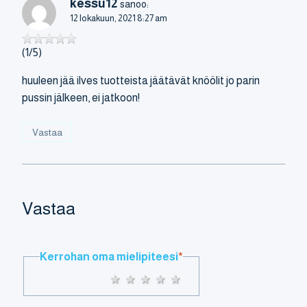
kessu12
sanoo:
12 lokakuun, 2021 8:27 am
(1/5)
huuleen jää ilves tuotteista jäätävät knöölit jo parin
pussin jälkeen, ei jatkoon!
Vastaa
Vastaa
Kerrohan oma mielipiteesi
*
1 star
2 stars
3 stars
4 stars
5 stars