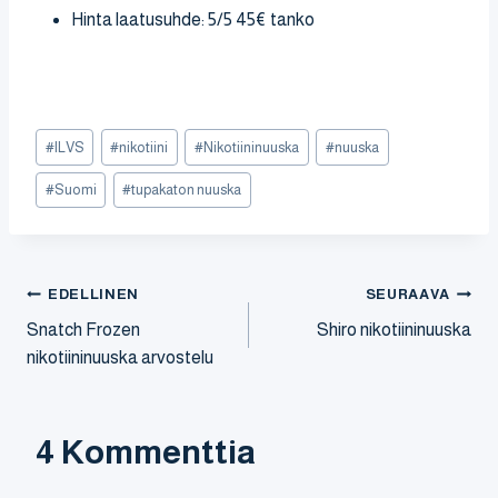
Hinta laatusuhde: 5/5 45€ tanko
Avainsanat:
#
ILVS
#
nikotiini
#
Nikotiininuuska
#
nuuska
#
Suomi
#
tupakaton nuuska
Artikkelien
EDELLINEN
SEURAAVA
selaus
Snatch Frozen
Shiro nikotiininuuska
nikotiininuuska arvostelu
4 Kommenttia