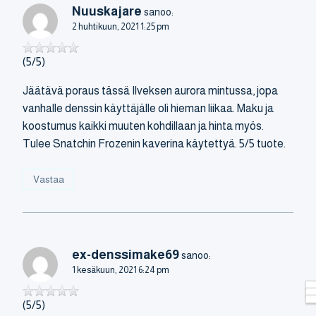
Nuuskajare
sanoo:
2 huhtikuun, 2021 1:25 pm
(5/5)
Jäätävä poraus tässä Ilveksen aurora mintussa, jopa
vanhalle denssin käyttäjälle oli hieman liikaa. Maku ja
koostumus kaikki muuten kohdillaan ja hinta myös.
Tulee Snatchin Frozenin kaverina käytettyä. 5/5 tuote.
Vastaa
ex-denssimake69
sanoo:
1 kesäkuun, 2021 6:24 pm
(5/5)