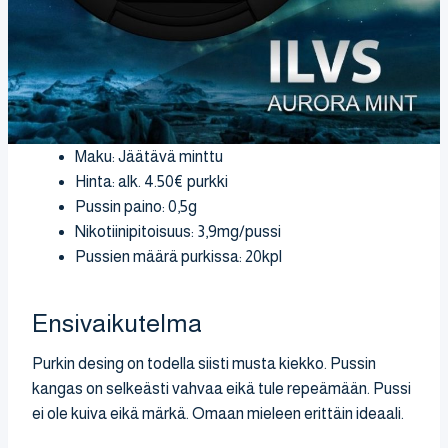
Maku: Jäätävä minttu
Hinta: alk. 4.50€ purkki
Pussin paino: 0,5g
Nikotiinipitoisuus: 3,9mg/pussi
Pussien määrä purkissa: 20kpl
Ensivaikutelma
Purkin desing on todella siisti musta kiekko. Pussin
kangas on selkeästi vahvaa eikä tule repeämään. Pussi
ei ole kuiva eikä märkä. Omaan mieleen erittäin ideaali.