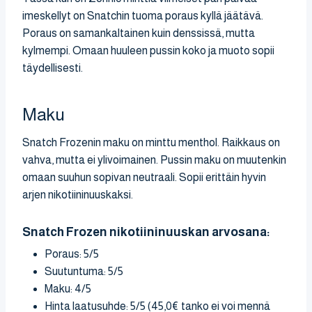
imeskellyt on Snatchin tuoma poraus kyllä jäätävä.
Poraus on samankaltainen kuin denssissä, mutta
kylmempi. Omaan huuleen pussin koko ja muoto sopii
täydellisesti.
Maku
Snatch Frozenin maku on minttu menthol. Raikkaus on
vahva, mutta ei ylivoimainen. Pussin maku on muutenkin
omaan suuhun sopivan neutraali. Sopii erittäin hyvin
arjen nikotiininuuskaksi.
Snatch Frozen nikotiininuuskan arvosana:
Poraus: 5/5
Suutuntuma: 5/5
Maku: 4/5
Hinta laatusuhde: 5/5 (45,0€ tanko ei voi mennä