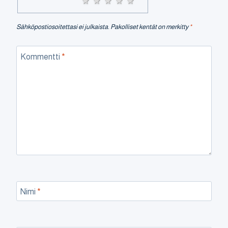
1 star
2 stars
3 stars
4 stars
5 stars
Sähköpostiosoitettasi ei julkaista.
Pakolliset kentät on merkitty
*
Kommentti
*
Nimi
*