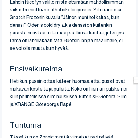
Lähdin Nicofyn valikoimista etsimään mahdollisimman
raikasta minttu/menthol nikotiinipussia. Silmääni osui
Snatch Frozenin kuvailu ”Jäinen menthol kairaa, kuin
denssi”. Oden’s cold dry a.k.a denssi on kuitenkin
parasta nuuskaa mitä maa päällänsä kantaa, joten jos
tämä on lähelläkään tätä Ruotsin lahjaa maailmalle, ei
se voi olla muuta kuin hyvää.
Ensivaikutelma
Heti kun, pussin ottaa käteen huomaa että, pussit ovat
mukavan kosteita ja pulleita. Koko on hieman pulskempi
kuin perinteisissä slim nuuskissa, kuten XR General Slim
ja XRANGE Göteborgs Rapé.
Tuntuma
Tässä kun on Zonnic minttiä viimeiset pari päivää