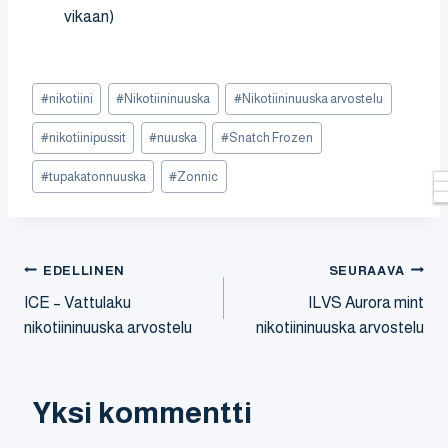
vikaan)
Avainsanat:
#
nikotiini
#
Nikotiininuuska
#
Nikotiininuuska arvostelu
#
nikotiinipussit
#
nuuska
#
Snatch Frozen
#
tupakatonnuuska
#
Zonnic
Artikkelien
EDELLINEN
SEURAAVA
selaus
ICE – Vattulaku
ILVS Aurora mint
nikotiininuuska arvostelu
nikotiininuuska arvostelu
Yksi kommentti