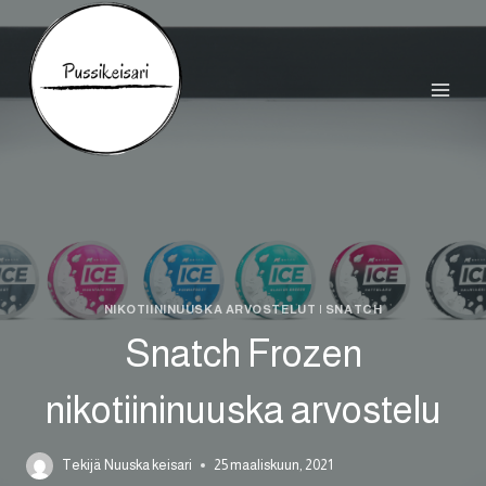
Siirry
sisältöön
NIKOTIININUUSKA ARVOSTELUT
|
SNATCH
Snatch Frozen
nikotiininuuska arvostelu
Tekijä
Nuuska keisari
25 maaliskuun, 2021