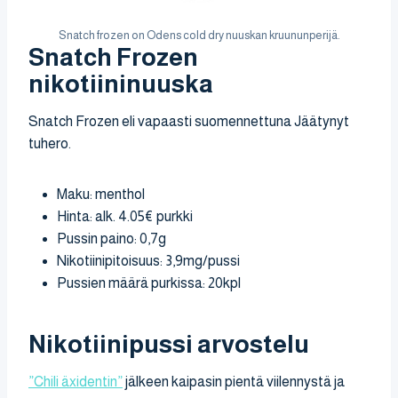
Snatch frozen on Odens cold dry nuuskan kruununperijä.
Snatch Frozen
nikotiininuuska
Snatch Frozen eli vapaasti suomennettuna Jäätynyt
tuhero.
Maku: menthol
Hinta: alk. 4.05€ purkki
Pussin paino: 0,7g
Nikotiinipitoisuus: 3,9mg/pussi
Pussien määrä purkissa: 20kpl
Nikotiinipussi arvostelu
”Chili äxidentin”
jälkeen kaipasin pientä viilennystä ja