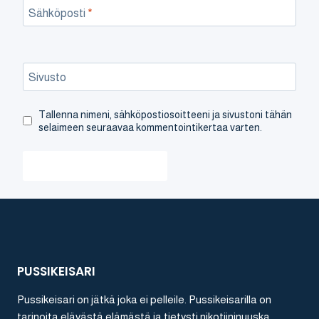
Sähköposti
*
Sivusto
Tallenna nimeni, sähköpostiosoitteeni ja sivustoni tähän
selaimeen seuraavaa kommentointikertaa varten.
PUSSIKEISARI
Pussikeisari on jätkä joka ei pelleile. Pussikeisarilla on
tarinoita elävästä elämästä ja tietysti nikotiininuuska