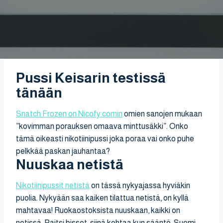
Pussi Keisarin testissä
tänään
Snatch Frozen on Nicofy.comin
omien sanojen mukaan
”kovimman porauksen omaava minttusäkki”. Onko
tämä oikeasti nikotiinipussi joka poraa vai onko puhe
pelkkää paskan jauhantaa?
Nuuskaa netistä
Nikotiinipussit netistä
on tässä nykyajassa hyviäkin
puolia. Nykyään saa kaiken tilattua netistä, on kyllä
mahtavaa! Ruokaostoksista nuuskaan, kaikki on
netissä. Paitsi bisset, siinä kohtaa kun sääntö-Suomi