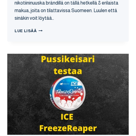
nikotiininuuska brändillä on tällä hetkellä 8 erilaista
makua, joita on tilattavissa Suomeen. Luulen että
sinäkin voit löytää…
ICE
LUE LISÄÄ
–
GLACIER
BREEZE
NIKOTIININUUSKA
ARVOSTELU