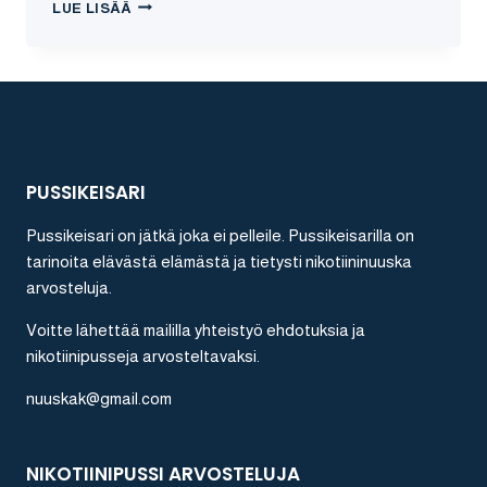
ICE
LUE LISÄÄ
–
VATTULAKU
NIKOTIININUUSKA
ARVOSTELU
PUSSIKEISARI
Pussikeisari on jätkä joka ei pelleile. Pussikeisarilla on
tarinoita elävästä elämästä ja tietysti nikotiininuuska
arvosteluja.
Voitte lähettää maililla yhteistyö ehdotuksia ja
nikotiinipusseja arvosteltavaksi.
nuuskak@gmail.com
NIKOTIINIPUSSI ARVOSTELUJA