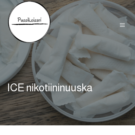
Siirry
sisältöön
ICE nikotiininuuska