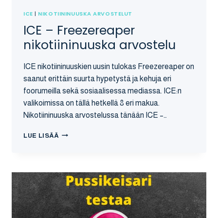
ICE
|
NIKOTIININUUSKA ARVOSTELUT
ICE – Freezereaper
nikotiininuuska arvostelu
ICE nikotiininuuskien uusin tulokas Freezereaper on
saanut erittäin suurta hypetystä ja kehuja eri
foorumeilla sekä sosiaalisessa mediassa. ICE:n
valikoimissa on tällä hetkellä 8 eri makua.
Nikotiininuuska arvostelussa tänään ICE –…
ICE
LUE LISÄÄ
–
FREEZEREAPER
NIKOTIININUUSKA
ARVOSTELU