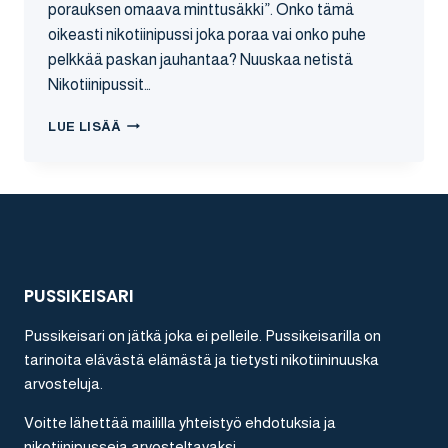
porauksen omaava minttusäkki”. Onko tämä
oikeasti nikotiinipussi joka poraa vai onko puhe
pelkkää paskan jauhantaa? Nuuskaa netistä
Nikotiinipussit…
SNATCH
LUE LISÄÄ
FROZEN
NIKOTIININUUSKA
ARVOSTELU
PUSSIKEISARI
Pussikeisari on jätkä joka ei pelleile. Pussikeisarilla on
tarinoita elävästä elämästä ja tietysti nikotiininuuska
arvosteluja.
Voitte lähettää maililla yhteistyö ehdotuksia ja
nikotiinipusseja arvosteltavaksi.