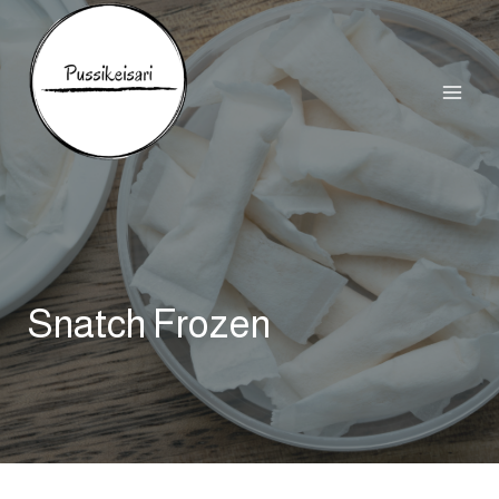
Siirry
sisältöön
Snatch Frozen