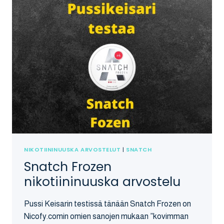
NIKOTIININUUSKA ARVOSTELUT
|
SNATCH
Snatch Frozen
nikotiininuuska arvostelu
Pussi Keisarin testissä tänään Snatch Frozen on
Nicofy.comin omien sanojen mukaan ”kovimman