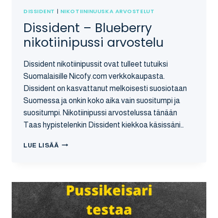
DISSIDENT
|
NIKOTIININUUSKA ARVOSTELUT
Dissident – Blueberry
nikotiinipussi arvostelu
Dissident nikotiinipussit ovat tulleet tutuiksi
Suomalaisille Nicofy.com verkkokaupasta.
Dissident on kasvattanut melkoisesti suosiotaan
Suomessa ja onkin koko aika vain suositumpi ja
suositumpi. Nikotiinipussi arvostelussa tänään
Taas hypistelenkin Dissident kiekkoa käsissäni…
DISSIDENT
LUE LISÄÄ
–
BLUEBERRY
NIKOTIINIPUSSI
ARVOSTELU