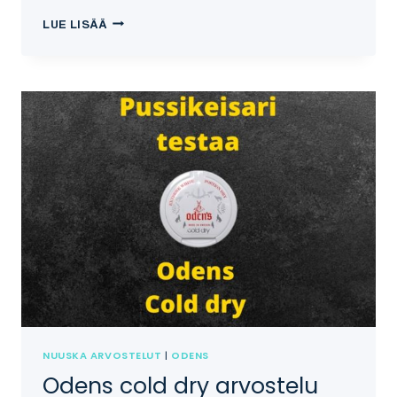
NYYTTI
LUE LISÄÄ
–
TERVALAKU
NIKOTIINIPUSSI
ARVOSTELU
NUUSKA ARVOSTELUT
|
ODENS
Odens cold dry arvostelu