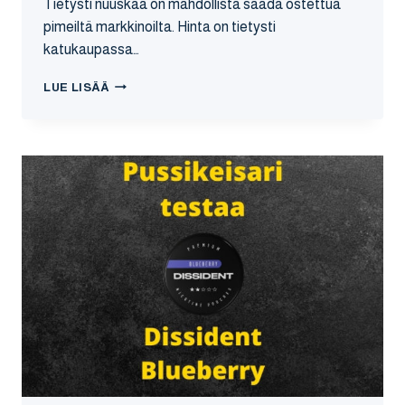
Tietysti nuuskaa on mahdollista saada ostettua
pimeiltä markkinoilta. Hinta on tietysti
katukaupassa…
NUUSKATUKKU
LUE LISÄÄ