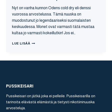
Nyt on vanha kunnon Odens cold dry eli denssi
vuorossa arvostelussa. Tämä nuuska on
muodostunut jo legendaariseksi suomalaisten
keskuudessa. Monet ovat varmasti tätä mustaa
kultaa jo varmasti kokeillutkin! Jos ei…
ODENS
LUE LISÄÄ
COLD
DRY
ARVOSTELU
PUSSIKEISARI
Pussikeisari on jätkä joka ei pelleile. Pussikeisarilla on
tarinoita elävästä elämästä ja tietysti nikotiininuuska
arvosteluja.