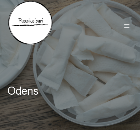
Siirry
sisältöön
Odens