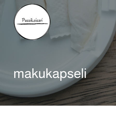
Siirry
sisältöön
makukapseli