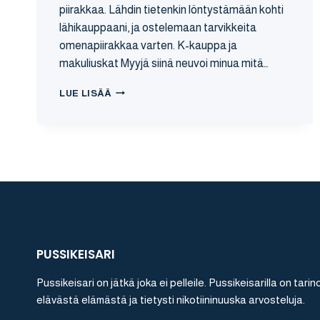
piirakkaa. Lähdin tietenkin löntystämään kohti
lähikauppaani, ja ostelemaan tarvikkeita
omenapiirakkaa varten. K-kauppa ja
makuliuskat Myyjä siinä neuvoi minua mitä…
TUPAKAN
LUE LISÄÄ
MAUSTAMINEN
PUSSIKEISARI
Pussikeisari on jätkä joka ei pelleile. Pussikeisarilla on tarin
elävästä elämästä ja tietysti nikotiininuuska arvosteluja.