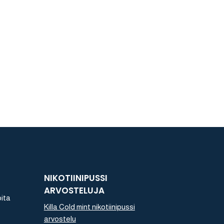
NIKOTIINIPUSSI
ARVOSTELUJA
oita
Killa Cold mint nikotiinipussi
arvostelu