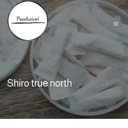
Siirry
sisältöön
Shiro true north