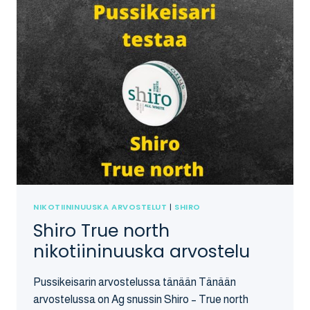
NIKOTIININUUSKA ARVOSTELUT
|
SHIRO
Shiro True north
nikotiininuuska arvostelu
Pussikeisarin arvostelussa tänään Tänään
arvostelussa on Ag snussin Shiro – True north