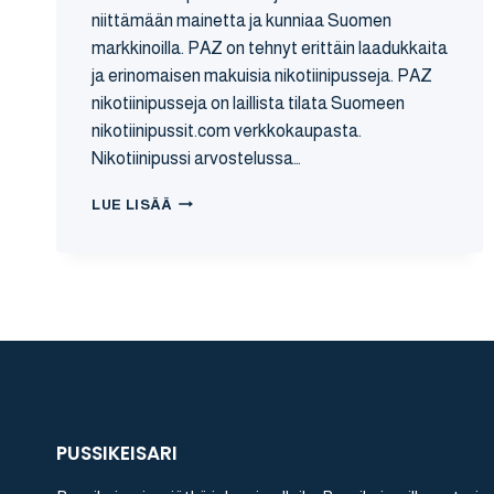
niittämään mainetta ja kunniaa Suomen
markkinoilla. PAZ on tehnyt erittäin laadukkaita
ja erinomaisen makuisia nikotiinipusseja. PAZ
nikotiinipusseja on laillista tilata Suomeen
nikotiinipussit.com verkkokaupasta.
Nikotiinipussi arvostelussa…
PAZ
LUE LISÄÄ
–
SPEARMINT
NIKOTIININUUSKA
ARVOSTELU
PUSSIKEISARI