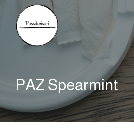
Siirry
sisältöön
PAZ Spearmint