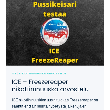
ICE
|
NIKOTIININUUSKA ARVOSTELUT
ICE – Freezereaper
nikotiininuuska arvostelu
ICE nikotiininuuskien uusin tulokas Freezereaper on
saanut erittäin suurta hypetystä ja kehuja eri