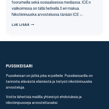
foorumeilla sekä sosiaalisessa mediassa. ICE:n
valikoimissa on tällä hetkellä 8 eri makua.
Nikotiininuuska arvostelussa tänään ICE –…
ICE
LUE LISÄÄ
–
FREEZEREAPER
NIKOTIININUUSKA
ARVOSTELU
PUSSIKEISARI
Pussikeisari on jätkä joka ei pelleile. Pussikeisarilla on
tarinoita elävästä elämästä ja tietysti nikotiininuuska
arvosteluja.
Voitte lähettää maililla yhteistyö ehdotuksia ja
nikotiinipusseja arvosteltavaksi.